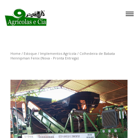
Home
/
Estoque
/
Implementos Agrícola
/
Colhedeira de Babata
Hennipman Fenix (Nova - Pronta Entrega)