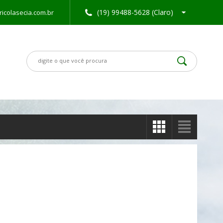
(19) 99488-5628 (Claro)
icolasecia.com.br